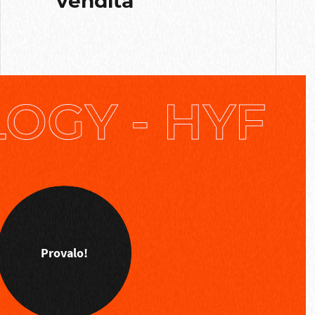
vendita
GY - HYFLE
Provalo!