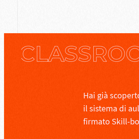
X CLASSROO
Hai già scopert
il sistema di au
firmato Skill-b