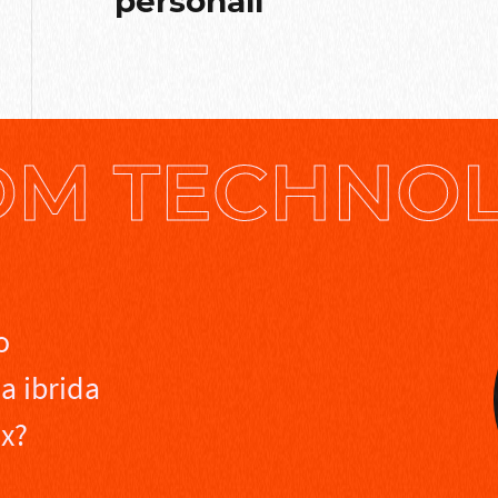
personali
M TECHNOLO
o
la ibrida
ox?