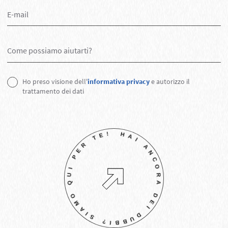
Ho preso visione dell'
informativa privacy
e autorizzo il
trattamento dei dati
!
HA
I
A
N
C
O
R
A
D
E
I
D
U
B
B
I?
S
I
A
M
O
Q
U
I
P
E
R
T
E