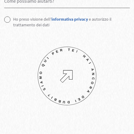
Ho preso visione dell'
informativa privacy
e autorizzo il
trattamento dei dati
!
HA
I
A
N
C
O
R
A
D
E
I
D
U
B
B
I?
S
I
A
M
O
Q
U
I
P
E
R
T
E